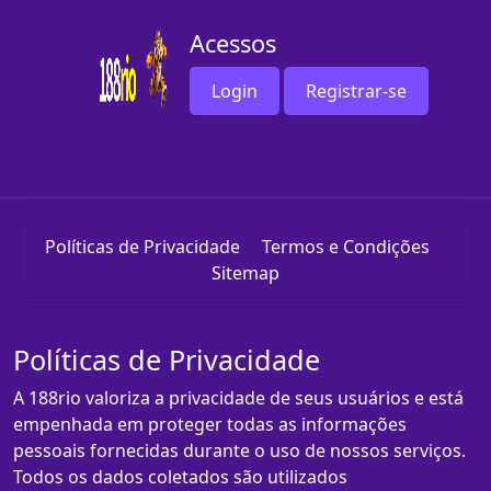
Acessos
Login
Registrar-se
Políticas de Privacidade
Termos e Condições
Sitemap
Políticas de Privacidade
A 188rio valoriza a privacidade de seus usuários e está
empenhada em proteger todas as informações
pessoais fornecidas durante o uso de nossos serviços.
Todos os dados coletados são utilizados