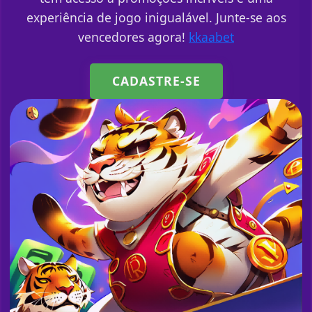
experiência de jogo inigualável. Junte-se aos
vencedores agora!
kkaabet
CADASTRE-SE